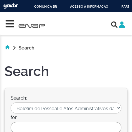
COMUNICA BR
ACESSO À INFORMAÇÃO
PARTI
Skip navigation
IR
PARA
O
CONTEÚDO
Search
Search
Search:
for