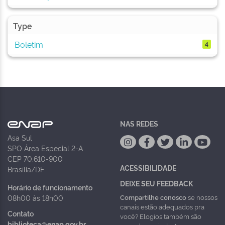
Type
Boletim
4
NAS REDES
Asa Sul
SPO Área Especial 2-A
CEP 70.610-900
ACESSIBILIDADE
Brasília/DF
DEIXE SEU FEEDBACK
Horário de funcionamento
Compartilhe conosco
se nossos
08h00 às 18h00
canais estão adequados pra
Contato
você? Elogios também são
biblioteca@enap.gov.br