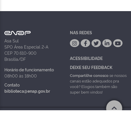
NAS REDES
Asa Sul
SPO Área Especial 2-A
CEP 70.610-900
ACESSIBILIDADE
Brasília/DF
DEIXE SEU FEEDBACK
Horário de funcionamento
Compartilhe conosco
se nossos
08h00 às 18h00
canais estão adequados pra
Contato
você? Elogios também são
biblioteca@enap.gov.br
super bem vindos!