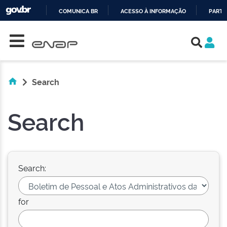
COMUNICA BR
ACESSO À INFORMAÇÃO
PARTI
Skip navigation
IR
PARA
O
CONTEÚDO
Search
Search
Search:
for