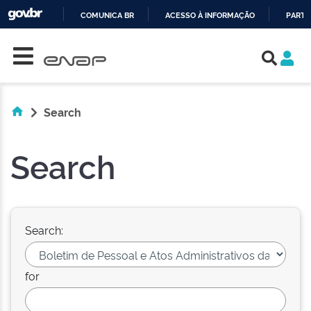
COMUNICA BR
ACESSO À INFORMAÇÃO
PARTI
Skip navigation
IR
PARA
O
CONTEÚDO
Search
Search
Search:
for