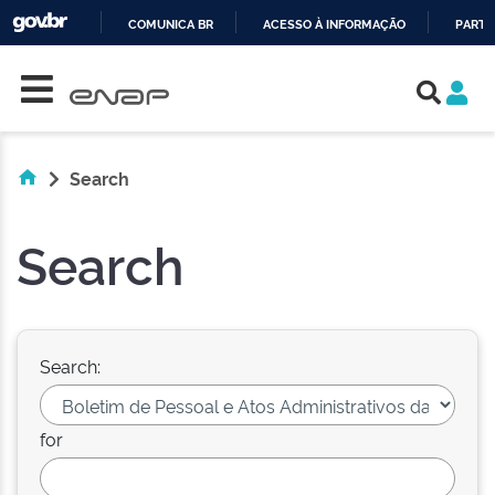
COMUNICA BR
ACESSO À INFORMAÇÃO
PARTI
Skip navigation
IR
PARA
O
CONTEÚDO
Search
Search
Search:
for