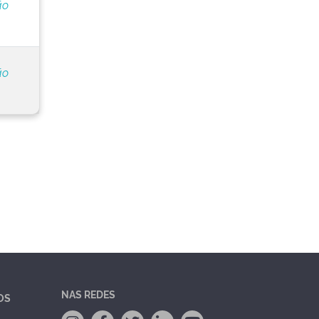
ão
ão
NAS REDES
OS