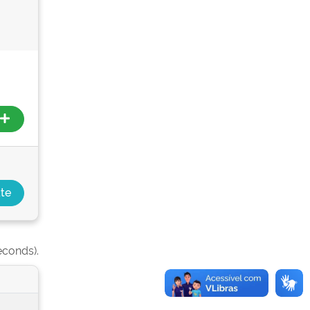
econds).