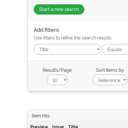
Start a new search
Add filters:
Use filters to refine the search results.
Results/Page
Sort items by
Item hits:
Preview
Issue
Title