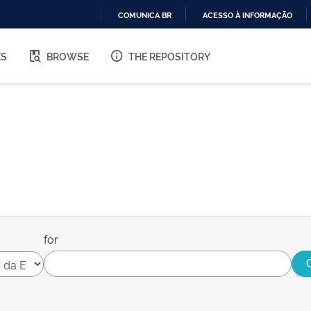
COMUNICA BR
ACESSO À INFORMAÇÃO
IR
PARA
ES
BROWSE
THE REPOSITORY
O
CONTEÚDO
for