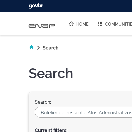
Skip navigation
HOME
COMMUNITI
Search
Search
Search:
Current filters: