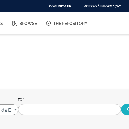
COMUNICA BR
ACESSO À INFORMAÇÃO
IR
PARA
ES
BROWSE
THE REPOSITORY
O
CONTEÚDO
for