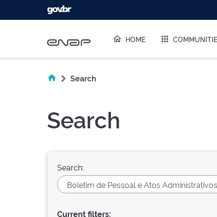
Skip navigation
HOME
COMMUNITI
Search
Search
Search:
Current filters: