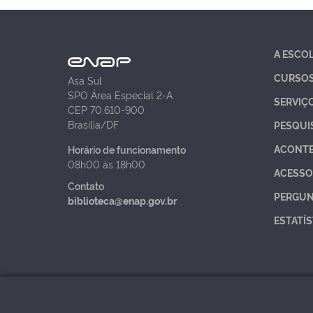
A ESCO
CURSO
Asa Sul
SPO Área Especial 2-A
SERVIÇ
CEP 70.610-900
Brasília/DF
PESQUI
ACONT
Horário de funcionamento
08h00 às 18h00
ACESSO
Contato
PERGUN
biblioteca@enap.gov.br
ESTATÍS