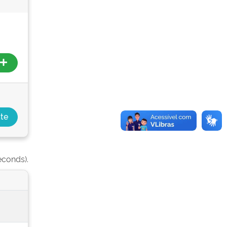
econds).