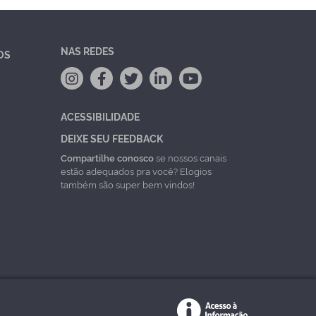
NAS REDES
OS
ACESSIBILIDADE
DEIXE SEU FEEDBACK
Compartilhe conosco
se nossos canais
estão adequados pra você? Elogios
também são super bem vindos!