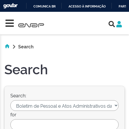
COMUNICA BR
ACESSO À INFORMAÇÃO
PARTI
Skip navigation
IR
PARA
O
CONTEÚDO
Search
Search
Search:
for