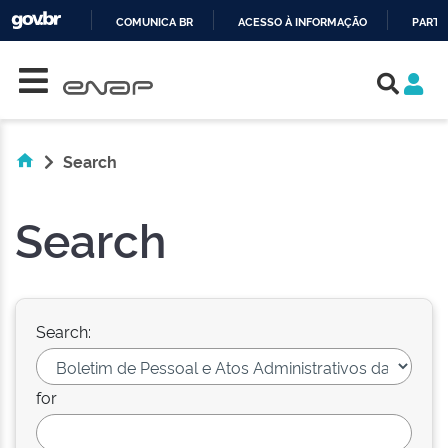
COMUNICA BR
ACESSO À INFORMAÇÃO
PARTI
Skip navigation
IR
PARA
O
CONTEÚDO
Search
Search
Search:
for