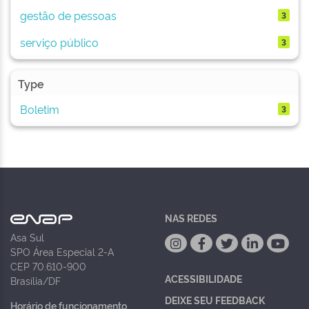
gestão de pessoas
3
serviço público
3
Type
Boletim
3
NAS REDES
Asa Sul
SPO Área Especial 2-A
CEP 70.610-900
ACESSIBILIDADE
Brasília/DF
DEIXE SEU FEEDBACK
Horário de funcionamento