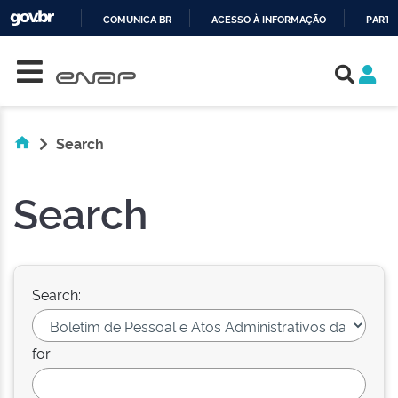
COMUNICA BR
ACESSO À INFORMAÇÃO
PARTI
Skip navigation
IR
PARA
O
CONTEÚDO
Search
Search
Search:
for