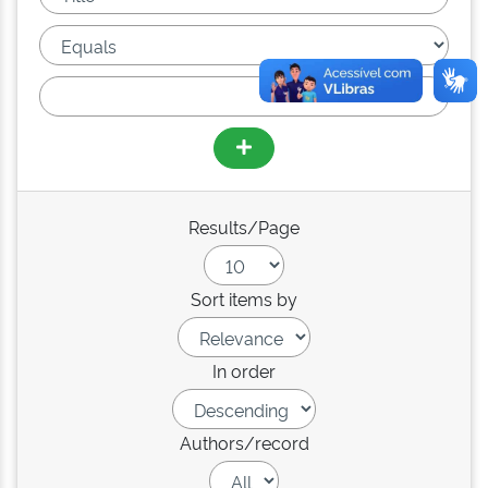
Results/Page
Sort items by
In order
Authors/record