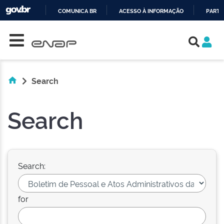
COMUNICA BR
ACESSO À INFORMAÇÃO
PARTI
Skip navigation
IR
PARA
O
CONTEÚDO
Search
Search
Search:
for