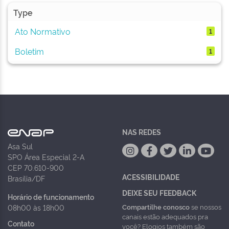
Type
Ato Normativo
1
Boletim
1
NAS REDES
Asa Sul
SPO Área Especial 2-A
CEP 70.610-900
ACESSIBILIDADE
Brasília/DF
DEIXE SEU FEEDBACK
Horário de funcionamento
Compartilhe conosco
se nossos
08h00 às 18h00
canais estão adequados pra
Contato
você? Elogios também são