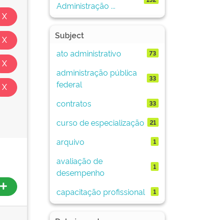
Administração ...
Subject
ato administrativo
73
administração pública
33
federal
contratos
33
curso de especialização
21
arquivo
1
avaliação de
1
desempenho
capacitação profissional
1