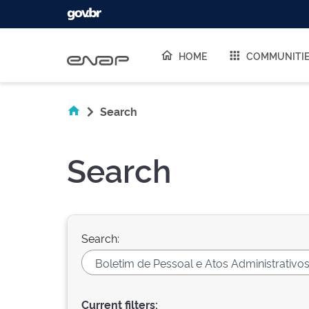
Skip navigation
HOME
COMMUNITI
Search
Search
Search:
Current filters: