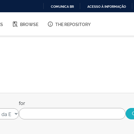
COMUNICA BR
ACESSO À INFORMAÇÃO
IR
PARA
ES
BROWSE
THE REPOSITORY
O
CONTEÚDO
for