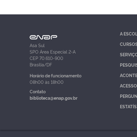
A ESCO
CURSO
Asa Sul
SPO Área Especial 2-A
SERVIÇ
CEP 70.610-900
Brasília/DF
PESQUI
ACONT
Horário de funcionamento
08h00 às 18h00
ACESSO
Contato
PERGUN
biblioteca@enap.gov.br
ESTATÍS