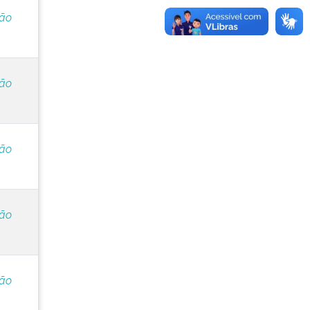
ção
ção
ção
ção
ção