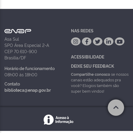
NAS REDES
Asa Sul
SPO Área Especial 2-A
CEP 70.610-900
ACESSIBILIDADE
Brasília/DF
DEIXE SEU FEEDBACK
Horário de funcionamento
Compartilhe conosco
se nossos
08h00 às 18h00
canais estão adequados pra
Contato
você? Elogios também são
biblioteca@enap.gov.br
super bem vindos!