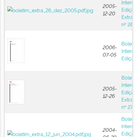
Interno
2005-
Edição
12-20
Extraor
nº 26
Boleti
2006-
Interno
07-05
Edição
Boleti
Interno
2005-
Edição
12-26
Extraor
nº 27
Boleti
Interno
2004-
Edição