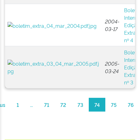
Boleti
Interno
2004-
Edição
03-17
Extraor
nº 4
Boleti
Interno
2005-
Edição
03-24
Extraor
nº 3
ous
1
...
71
72
73
74
75
76