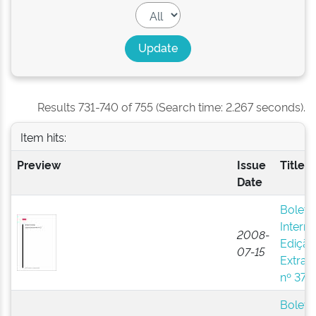
Results 731-740 of 755 (Search time: 2.267 seconds).
Item hits:
Preview
Issue
Title
Date
Boleti
Interno
2008-
Edição
07-15
Extraor
nº 37
Boleti