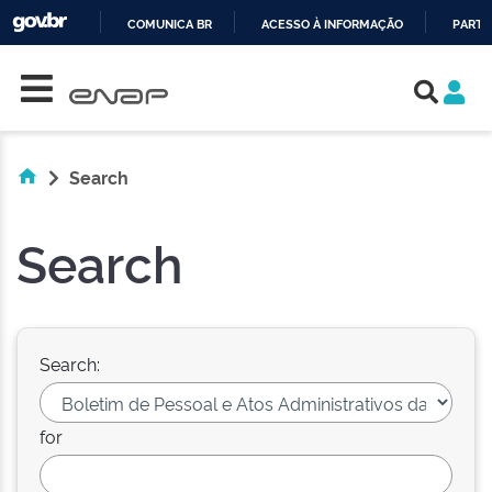
COMUNICA BR
ACESSO À INFORMAÇÃO
PARTI
Skip navigation
IR
PARA
O
CONTEÚDO
Search
Search
Search:
for