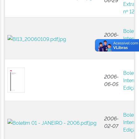
06-29
Extraor
nº 12
Boleti
2006-
Interno
01-09
Edição
Boleti
2006-
Interno
06-05
Edição
Boleti
2006-
Interno
02-07
Edição