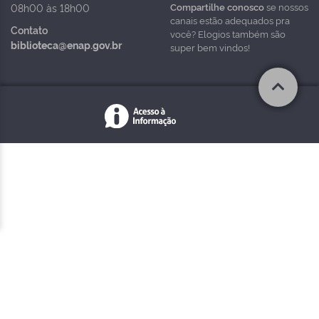
Compartilhe conosco
se nossos
08h00 às 18h00
canais estão adequados pra
Contato
você? Elogios também são
biblioteca@enap.gov.br
super bem vindos!