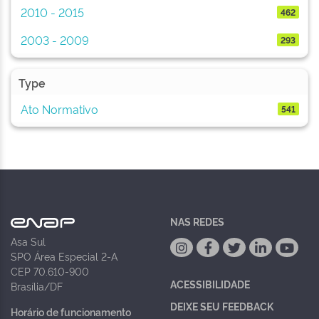
2010 - 2015
462
2003 - 2009
293
Type
Ato Normativo
541
NAS REDES
Asa Sul
SPO Área Especial 2-A
CEP 70.610-900
ACESSIBILIDADE
Brasília/DF
DEIXE SEU FEEDBACK
Horário de funcionamento