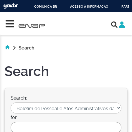
COMUNICA BR
ACESSO À INFORMAÇÃO
PARTI
Skip navigation
IR
PARA
O
CONTEÚDO
Search
Search
Search:
for