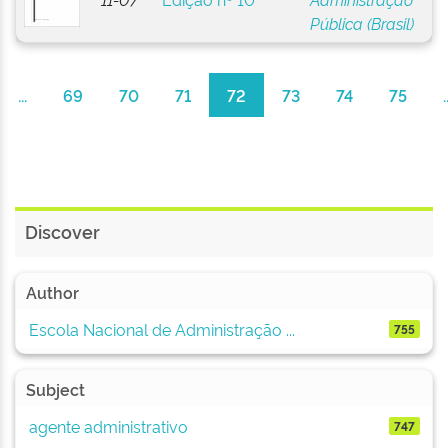
Pública (Brasil)
...
69
70
71
72
73
74
75
.
Discover
Author
Escola Nacional de Administração ...
755
Subject
agente administrativo
747