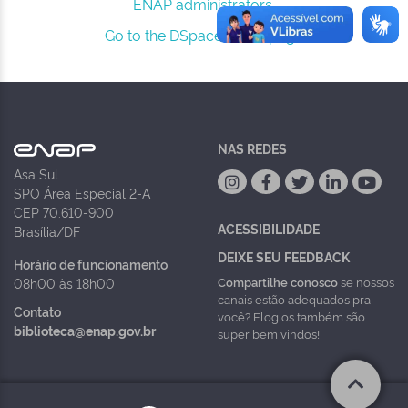
ENAP administrators.
Go to the DSpace home page
NAS REDES
Asa Sul
SPO Área Especial 2-A
CEP 70.610-900
ACESSIBILIDADE
Brasília/DF
DEIXE SEU FEEDBACK
Horário de funcionamento
Compartilhe conosco
se nossos
08h00 às 18h00
canais estão adequados pra
Contato
você? Elogios também são
biblioteca@enap.gov.br
super bem vindos!