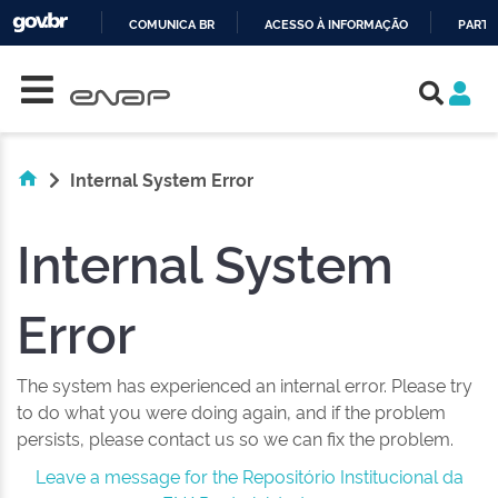
COMUNICA BR
ACESSO À INFORMAÇÃO
PARTI
Skip navigation
IR
PARA
O
CONTEÚDO
Internal System Error
Internal System
Error
The system has experienced an internal error. Please try
to do what you were doing again, and if the problem
persists, please contact us so we can fix the problem.
Leave a message for the Repositório Institucional da