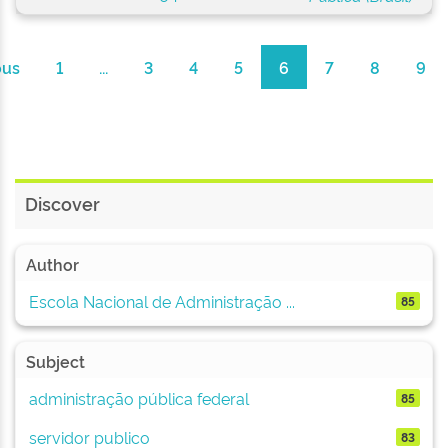
ous
1
...
3
4
5
6
7
8
9
Discover
Author
Escola Nacional de Administração ...
85
Subject
administração pública federal
85
servidor publico
83