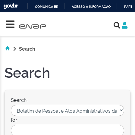
COMUNICA BR
ACESSO À INFORMAÇÃO
PARTI
Skip navigation
IR
PARA
O
CONTEÚDO
Search
Search
Search:
for