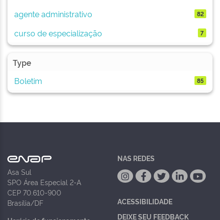
agente administrativo
82
curso de especialização
7
Type
Boletim
85
NAS REDES
Asa Sul
SPO Área Especial 2-A
CEP 70.610-900
ACESSIBILIDADE
Brasília/DF
DEIXE SEU FEEDBACK