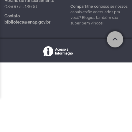
Horário de funcionamento
Compartilhe conosco
se nossos
08h00 às 18h00
canais estão adequados pra
Contato
você? Elogios também são
biblioteca@enap.gov.br
super bem vindos!