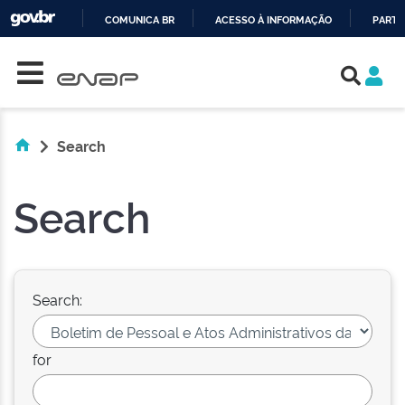
COMUNICA BR
ACESSO À INFORMAÇÃO
PARTI
Skip navigation
IR
PARA
O
CONTEÚDO
Search
Search
Search:
for