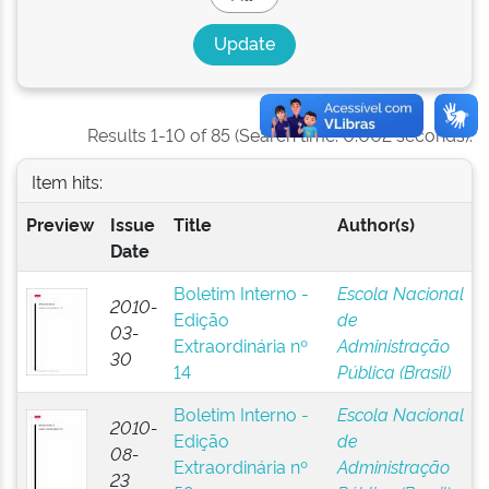
Results 1-10 of 85 (Search time: 0.002 seconds).
Item hits:
Preview
Issue
Title
Author(s)
Date
Boletim Interno -
Escola Nacional
2010-
Edição
de
03-
Extraordinária nº
Administração
30
14
Pública (Brasil)
Boletim Interno -
Escola Nacional
2010-
Edição
de
08-
Extraordinária nº
Administração
23