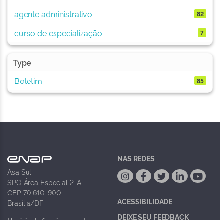
agente administrativo
82
curso de especialização
7
Type
Boletim
85
NAS REDES
Asa Sul
SPO Área Especial 2-A
CEP 70.610-900
ACESSIBILIDADE
Brasília/DF
DEIXE SEU FEEDBACK