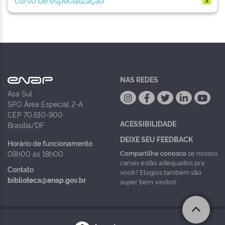
NAS REDES
Asa Sul
SPO Área Especial 2-A
CEP 70.610-900
ACESSIBILIDADE
Brasília/DF
DEIXE SEU FEEDBACK
Horário de funcionamento
Compartilhe conosco
se nossos
08h00 às 18h00
canais estão adequados pra
Contato
você? Elogios também são
biblioteca@enap.gov.br
super bem vindos!