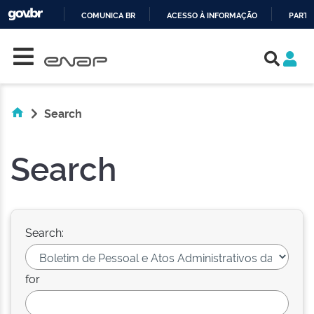
COMUNICA BR
ACESSO À INFORMAÇÃO
PARTI
Skip navigation
IR
PARA
O
CONTEÚDO
Search
Search
Search:
for