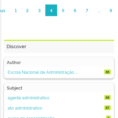
ous
1
2
3
4
5
6
7
...
9
Discover
Author
Escola Nacional de Administração ...
88
Subject
agente administrativo
88
ato administrativo
87
curso de especialização
3