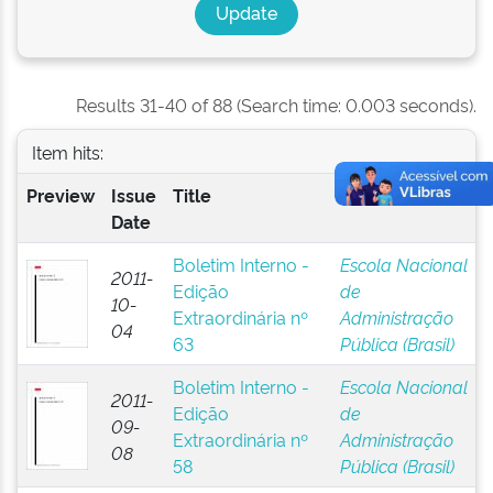
Results 31-40 of 88 (Search time: 0.003 seconds).
Item hits:
Preview
Issue
Title
Author(s)
Date
Boletim Interno -
Escola Nacional
2011-
Edição
de
10-
Extraordinária nº
Administração
04
63
Pública (Brasil)
Boletim Interno -
Escola Nacional
2011-
Edição
de
09-
Extraordinária nº
Administração
08
58
Pública (Brasil)