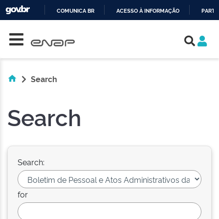
COMUNICA BR
ACESSO À INFORMAÇÃO
PARTI
Skip navigation
IR
PARA
O
CONTEÚDO
Search
Search
Search:
for