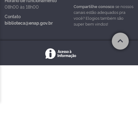
Horário de funcionamento
Compartilhe conosco
se nossos
08h00 às 18h00
canais estão adequados pra
Contato
você? Elogios também são
biblioteca@enap.gov.br
super bem vindos!