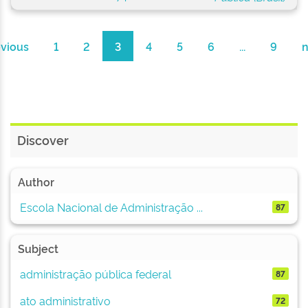
evious
1
2
3
4
5
6
...
9
n
Discover
Author
Escola Nacional de Administração ...
87
Subject
administração pública federal
87
ato administrativo
72