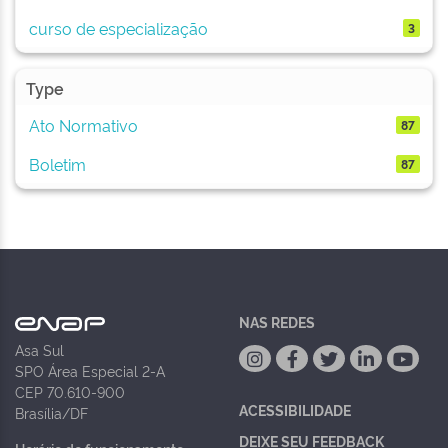
curso de especialização
3
Type
Ato Normativo
87
Boletim
87
NAS REDES
Asa Sul
SPO Área Especial 2-A
CEP 70.610-900
ACESSIBILIDADE
Brasília/DF
DEIXE SEU FEEDBACK