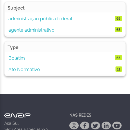
Subject
administração pública federal
65
agente administrativo
65
Type
Boletim
65
Ato Normativo
11
NAS REDES
Asa Sul
SPO Área Especial 2-A