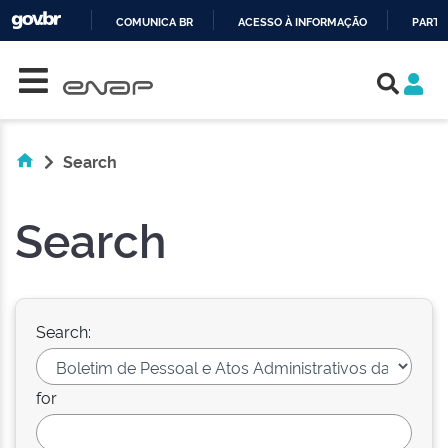
COMUNICA BR
ACESSO À INFORMAÇÃO
PARTI
Skip navigation
IR
PARA
O
CONTEÚDO
Search
Search
Search:
for