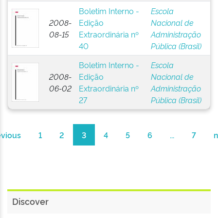
Boletim Interno -
Escola
2008-
Edição
Nacional de
08-15
Extraordinária nº
Administração
40
Pública (Brasil)
Boletim Interno -
Escola
2008-
Edição
Nacional de
06-02
Extraordinária nº
Administração
27
Pública (Brasil)
evious
1
2
3
4
5
6
...
7
n
Discover