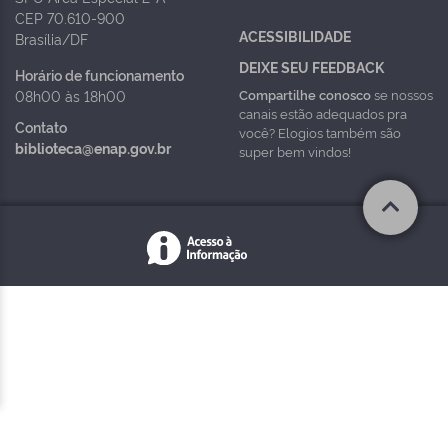
CEP 70.610-900
ACESSIBILIDADE
Brasília/DF
DEIXE SEU FEEDBACK
Horário de funcionamento
Compartilhe conosco
se nossos
08h00 às 18h00
canais estão adequados pra
Contato
você? Elogios também são
biblioteca@enap.gov.br
super bem vindos!