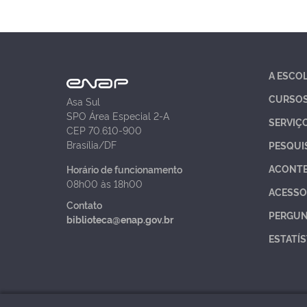
A ESCO
CURSO
Asa Sul
SPO Área Especial 2-A
SERVIÇ
CEP 70.610-900
Brasília/DF
PESQUI
ACONT
Horário de funcionamento
08h00 às 18h00
ACESSO
Contato
PERGUN
biblioteca@enap.gov.br
ESTATÍS