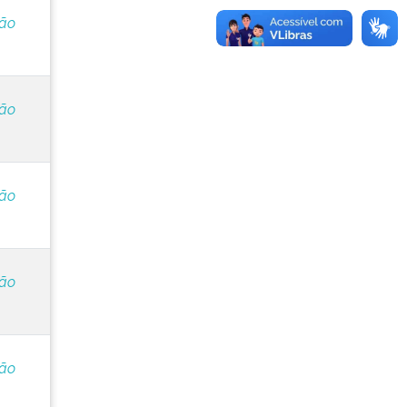
ção
ção
ção
ção
ção