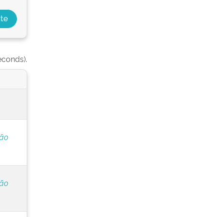
econds).
ção
ção