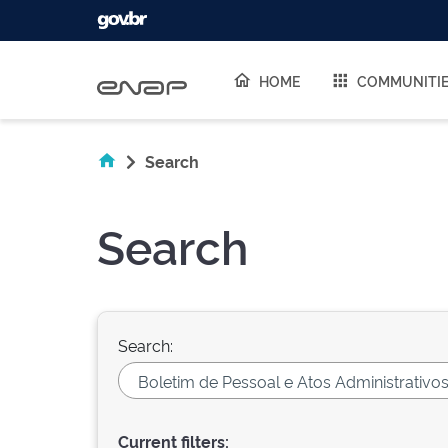
Skip navigation
HOME
COMMUNITI
Search
Search
Search:
Current filters: