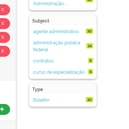
Administração ...
Subject
agente administrativo
30
administração pública
14
federal
contratos
6
curso de especialização
6
Type
Boletim
30