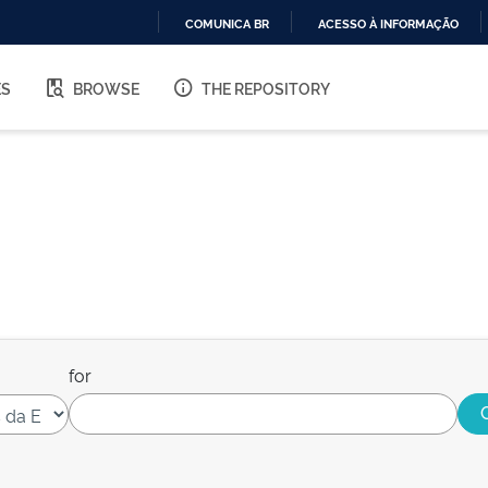
COMUNICA BR
ACESSO À INFORMAÇÃO
IR
PARA
ES
BROWSE
THE REPOSITORY
O
CONTEÚDO
for