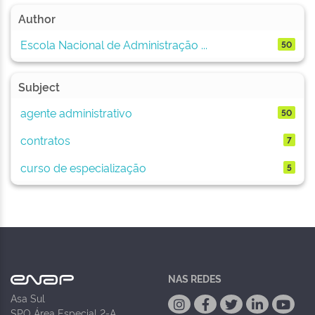
Author
Escola Nacional de Administração ...
50
Subject
agente administrativo
50
contratos
7
curso de especialização
5
NAS REDES
Asa Sul
SPO Área Especial 2-A