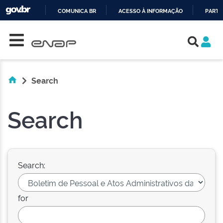
COMUNICA BR
ACESSO À INFORMAÇÃO
PARTI
Skip navigation
IR
PARA
O
CONTEÚDO
Search
Search
Search:
for