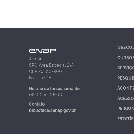
A ESCO
CURSO
Asa Sul
SPO Área Especial 2-A
SERVIÇ
CEP 70.610-900
Brasília/DF
PESQUI
ACONT
Horário de funcionamento
08h00 às 18h00
ACESSO
Contato
PERGUN
biblioteca@enap.gov.br
ESTATÍS