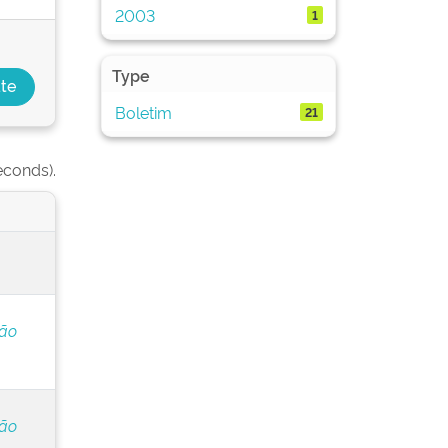
2003
1
Type
Boletim
21
econds).
ção
ção