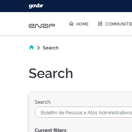
Skip navigation
HOME
COMMUNITI
Search
Search
Search:
Current filters: