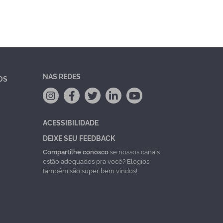
NAS REDES
OS
ACESSIBILIDADE
DEIXE SEU FEEDBACK
Compartilhe conosco
se nossos canais
estão adequados pra você? Elogios
também são super bem vindos!