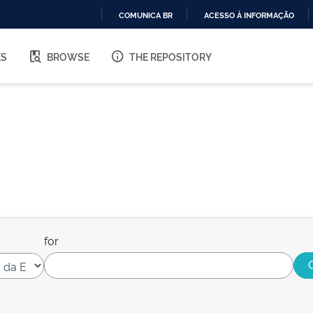
COMUNICA BR
ACESSO À INFORMAÇÃO
IR
PARA
ES
BROWSE
THE REPOSITORY
O
CONTEÚDO
for