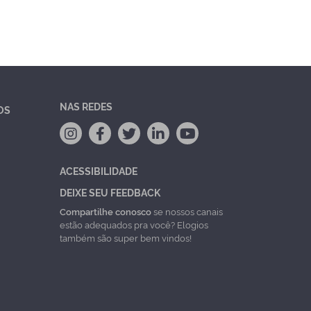
NAS REDES
OS
ACESSIBILIDADE
DEIXE SEU FEEDBACK
Compartilhe conosco
se nossos canais
estão adequados pra você? Elogios
também são super bem vindos!