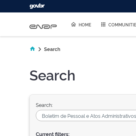
Skip navigation
HOME
COMMUNITI
Search
Search
Search:
Current filters: