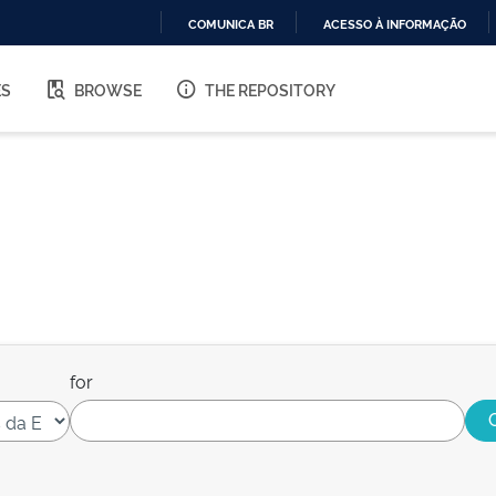
COMUNICA BR
ACESSO À INFORMAÇÃO
IR
PARA
ES
BROWSE
THE REPOSITORY
O
CONTEÚDO
for