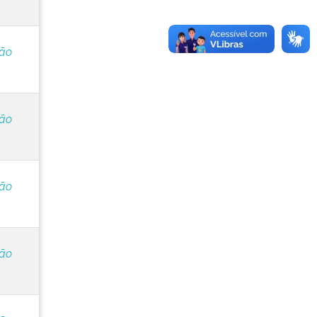
ção
ção
ção
ção