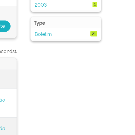
2003
1
Type
Boletim
21
econds).
ção
ção