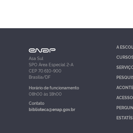
A ESCO
CURSO
Asa Sul
SPO Área Especial 2-A
SERVIÇ
CEP 70.610-900
Brasília/DF
PESQUI
ACONT
Horário de funcionamento
08h00 às 18h00
ACESSO
Contato
PERGUN
biblioteca@enap.gov.br
ESTATÍS