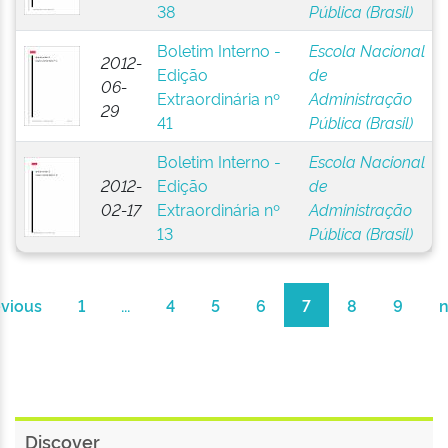
38
Pública (Brasil)
Boletim Interno -
Escola Nacional
2012-
Edição
de
06-
Extraordinária nº
Administração
29
41
Pública (Brasil)
Boletim Interno -
Escola Nacional
2012-
Edição
de
02-17
Extraordinária nº
Administração
13
Pública (Brasil)
evious
1
...
4
5
6
7
8
9
n
Discover