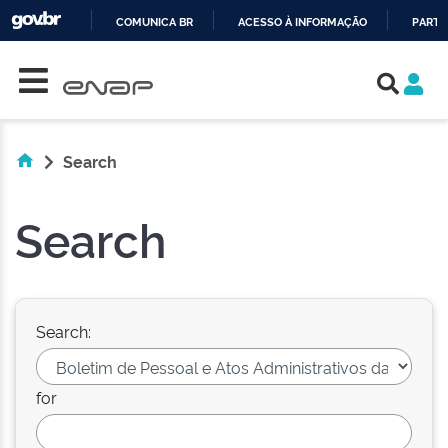
COMUNICA BR
ACESSO À INFORMAÇÃO
PARTI
Skip navigation
IR
PARA
O
CONTEÚDO
Search
Search
Search:
for