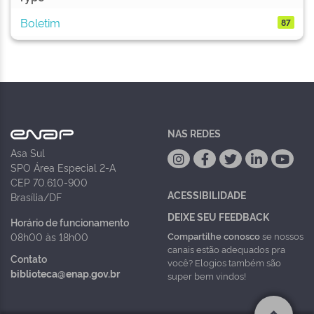
Boletim
87
NAS REDES
Asa Sul
SPO Área Especial 2-A
CEP 70.610-900
ACESSIBILIDADE
Brasília/DF
DEIXE SEU FEEDBACK
Horário de funcionamento
Compartilhe conosco
se nossos
08h00 às 18h00
canais estão adequados pra
Contato
você? Elogios também são
biblioteca@enap.gov.br
super bem vindos!