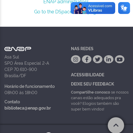
ENAP administrators.
Go to the DSpace home page
NAS REDES
Asa Sul
SPO Área Especial 2-A
CEP 70.610-900
ACESSIBILIDADE
Brasília/DF
DEIXE SEU FEEDBACK
Horário de funcionamento
Compartilhe conosco
se nossos
08h00 às 18h00
canais estão adequados pra
Contato
você? Elogios também são
biblioteca@enap.gov.br
super bem vindos!