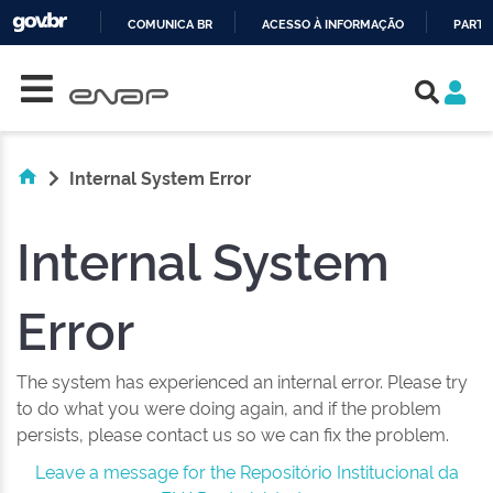
COMUNICA BR
ACESSO À INFORMAÇÃO
PARTI
Skip navigation
IR
PARA
O
CONTEÚDO
Internal System Error
Internal System
Error
The system has experienced an internal error. Please try
to do what you were doing again, and if the problem
persists, please contact us so we can fix the problem.
Leave a message for the Repositório Institucional da