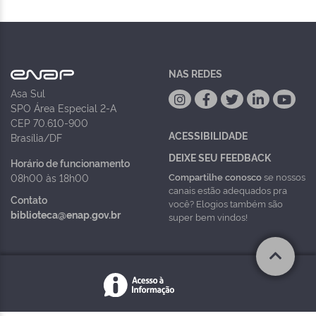
NAS REDES
Asa Sul
SPO Área Especial 2-A
CEP 70.610-900
ACESSIBILIDADE
Brasília/DF
DEIXE SEU FEEDBACK
Horário de funcionamento
Compartilhe conosco
se nossos
08h00 às 18h00
canais estão adequados pra
Contato
você? Elogios também são
biblioteca@enap.gov.br
super bem vindos!