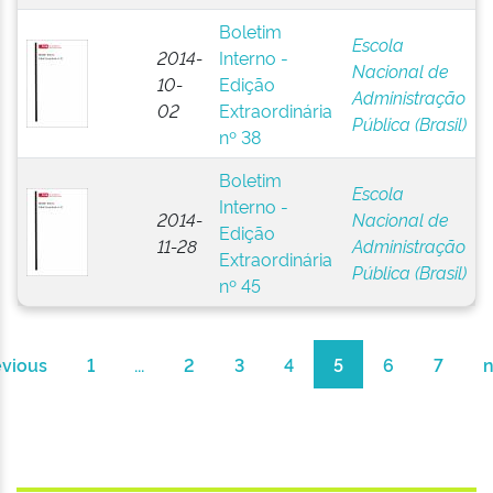
Boletim
Escola
2014-
Interno -
Nacional de
10-
Edição
Administração
02
Extraordinária
Pública (Brasil)
nº 38
Boletim
Escola
Interno -
2014-
Nacional de
Edição
11-28
Administração
Extraordinária
Pública (Brasil)
nº 45
evious
1
...
2
3
4
5
6
7
n