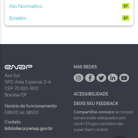
Ato Normativo
67
Boletim
67
NAS REDES
Asa Sul
SPO Área Especial 2-A
CEP 70.610-900
ACESSIBILIDADE
Brasília/DF
DEIXE SEU FEEDBACK
Horário de funcionamento
Compartilhe conosco
se nossos
08h00 às 18h00
canais estão adequados pra
Contato
você? Elogios também são
biblioteca@enap.gov.br
super bem vindos!