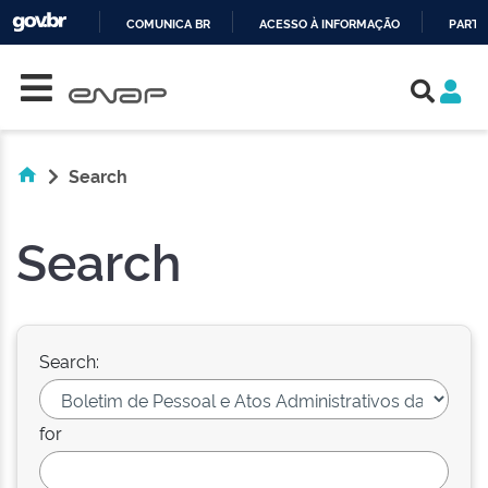
COMUNICA BR
ACESSO À INFORMAÇÃO
PARTI
Skip navigation
IR
PARA
O
CONTEÚDO
Search
Search
Search:
for