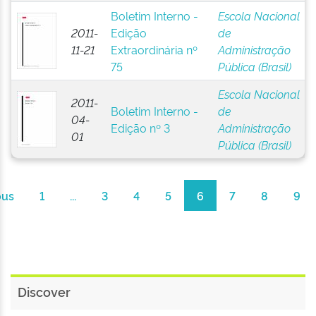
Boletim Interno -
Escola Nacional
2011-
Edição
de
11-21
Extraordinária nº
Administração
75
Pública (Brasil)
Escola Nacional
2011-
Boletim Interno -
de
04-
Edição nº 3
Administração
01
Pública (Brasil)
ous
1
...
3
4
5
6
7
8
9
Discover