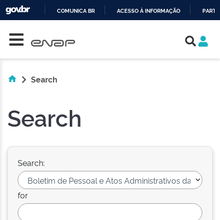
COMUNICA BR
ACESSO À INFORMAÇÃO
PARTI
Skip navigation
IR
PARA
O
CONTEÚDO
Search
Search
Search:
for