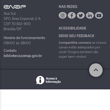
NAS REDES
Asa Sul
SPO Área Especial 2-A
CEP 70.610-900
ACESSIBILIDADE
Brasília/DF
DEIXE SEU FEEDBACK
Horário de funcionamento
Compartilhe conosco
se nossos
08h00 às 18h00
canais estão adequados pra
Contato
você? Elogios também são
biblioteca@enap.gov.br
super bem vindos!