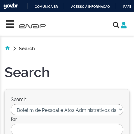
COMUNICA BR
ACESSO À INFORMAÇÃO
PARTI
Skip navigation
IR
PARA
O
CONTEÚDO
Search
Search
Search:
for