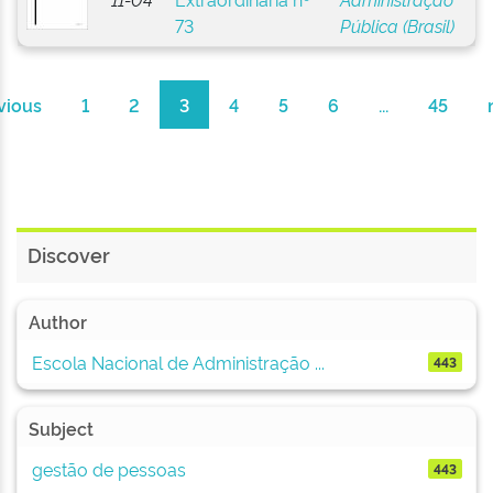
73
Pública (Brasil)
vious
1
2
3
4
5
6
...
45
Discover
Author
Escola Nacional de Administração ...
443
Subject
gestão de pessoas
443