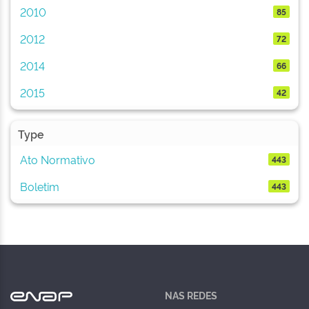
2010
85
2012
72
2014
66
2015
42
Type
Ato Normativo
443
Boletim
443
NAS REDES