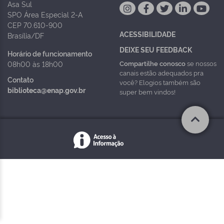
Asa Sul
SPO Área Especial 2-A
CEP 70.610-900
ACESSIBILIDADE
Brasília/DF
DEIXE SEU FEEDBACK
Horário de funcionamento
Compartilhe conosco
se nossos
08h00 às 18h00
canais estão adequados pra
Contato
você? Elogios também são
biblioteca@enap.gov.br
super bem vindos!