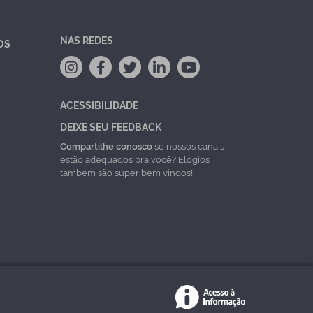
NAS REDES
OS
ACESSIBILIDADE
DEIXE SEU FEEDBACK
Compartilhe conosco
se nossos canais
estão adequados pra você? Elogios
também são super bem vindos!