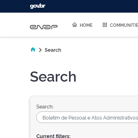
Skip navigation
HOME
COMMUNITI
Search
Search
Search:
Current filters: