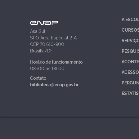
A ESCO
CURSO
Asa Sul
SPO Área Especial 2-A
SERVIÇ
CEP 70.610-900
Brasília/DF
PESQUI
ACONT
Horário de funcionamento
08h00 às 18h00
ACESSO
Contato
PERGUN
biblioteca@enap.gov.br
ESTATÍS