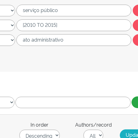
In order
Authors/record