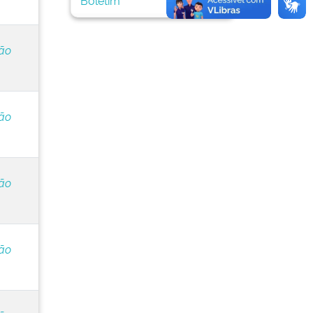
ção
ção
ção
ção