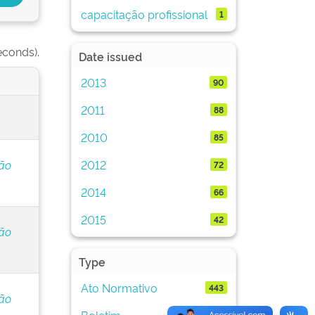
capacitação profissional
1
econds).
Date issued
2013
90
2011
88
2010
85
2012
ção
72
2014
66
2015
42
ção
Type
Ato Normativo
443
ção
Boletim
443