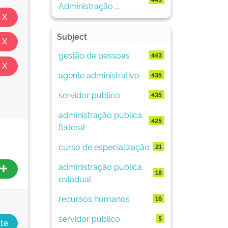
Administração ...
Subject
gestão de pessoas
443
agente administrativo
435
servidor publico
435
administração pública
425
federal
curso de especialização
21
administração pública
18
estadual
recursos humanos
16
servidor público
5