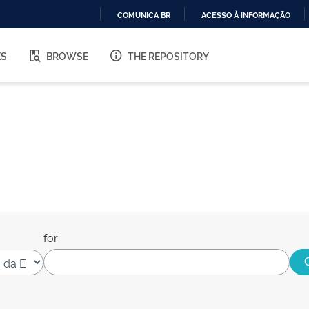
COMUNICA BR
ACESSO À INFORMAÇÃO
IR
PARA
ES
BROWSE
THE REPOSITORY
O
CONTEÚDO
for