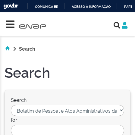
COMUNICA BR
ACESSO À INFORMAÇÃO
PARTI
Skip navigation
IR
PARA
O
CONTEÚDO
Search
Search
Search:
for