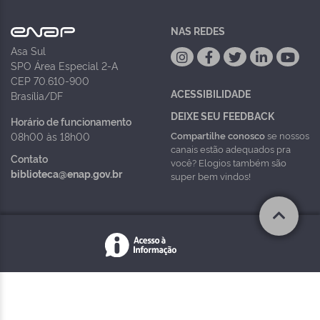
NAS REDES
Asa Sul
SPO Área Especial 2-A
CEP 70.610-900
ACESSIBILIDADE
Brasília/DF
DEIXE SEU FEEDBACK
Horário de funcionamento
Compartilhe conosco
se nossos
08h00 às 18h00
canais estão adequados pra
Contato
você? Elogios também são
biblioteca@enap.gov.br
super bem vindos!