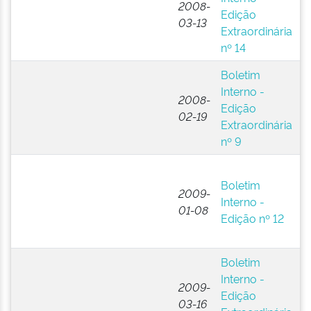
2008-
Edição
A
03-13
Extraordinária
P
nº 14
(B
Boletim
E
Interno -
N
2008-
Edição
A
02-19
Extraordinária
P
nº 9
(B
E
Boletim
N
2009-
Interno -
A
01-08
Edição nº 12
P
(B
Boletim
E
Interno -
N
2009-
Edição
A
03-16