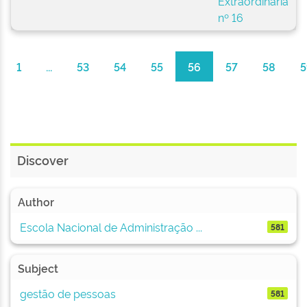
Extraordinária
P
nº 16
(B
1
...
53
54
55
56
57
58
5
Discover
Author
Escola Nacional de Administração ...
581
Subject
gestão de pessoas
581