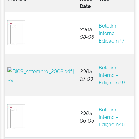
Date
E
Boletim
N
2008-
Interno -
A
08-06
Edição nº 7
P
(B
E
Boletim
N
2008-
Interno -
A
10-03
Edição nº 9
P
(B
E
Boletim
N
2008-
Interno -
A
06-06
Edição nº 5
P
(B