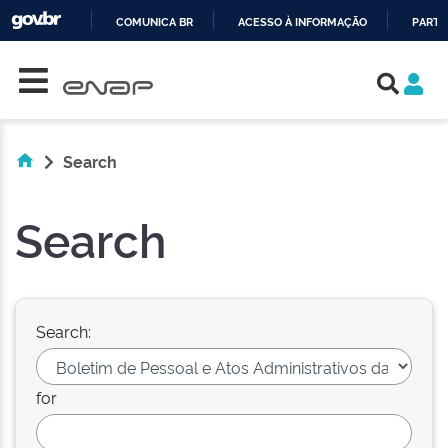
COMUNICA BR
ACESSO À INFORMAÇÃO
PARTI
Skip navigation
IR
PARA
O
CONTEÚDO
Search
Search
Search:
for