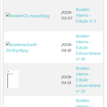
E
Boletim
N
2008-
Interno -
A
03-07
Edição nº 2
P
(B
Boletim
E
Interno -
N
2008-
Edição
A
09-16
Extraordinária
P
nº 49
(B
Boletim
E
Interno -
N
2008-
Edição
A
04-14
Extraordinária
P
nº 20
(B
Boletim
E
Interno -
N