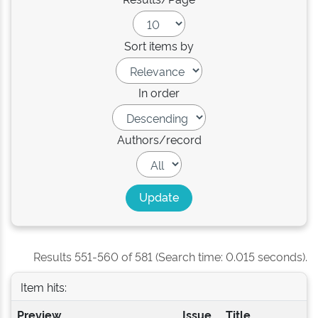
Sort items by
In order
Authors/record
Results 551-560 of 581 (Search time: 0.015 seconds).
Item hits:
Preview
Issue
Title
A