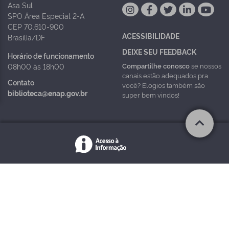
Asa Sul
SPO Área Especial 2-A
CEP 70.610-900
ACESSIBILIDADE
Brasília/DF
DEIXE SEU FEEDBACK
Horário de funcionamento
Compartilhe conosco
se nossos
08h00 às 18h00
canais estão adequados pra
Contato
você? Elogios também são
biblioteca@enap.gov.br
super bem vindos!