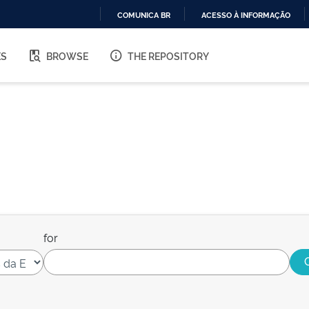
COMUNICA BR
ACESSO À INFORMAÇÃO
IR
PARA
ES
BROWSE
THE REPOSITORY
O
CONTEÚDO
for