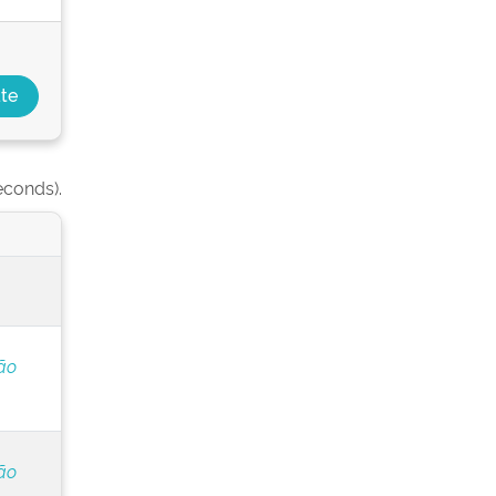
econds).
ão
ão