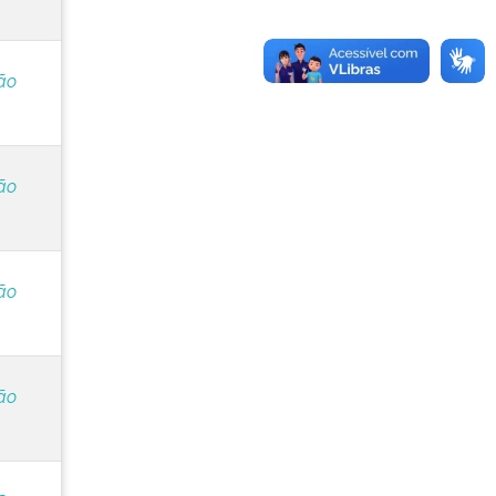
ão
ão
ão
ão