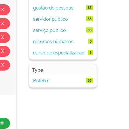
gestão de pessoas
85
servidor publico
85
serviço público
85
recursos humanos
6
curso de especialização
5
Type
Boletim
85