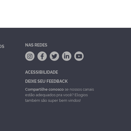
NAS REDES
OS
ACESSIBILIDADE
DEIXE SEU FEEDBACK
Compartilhe conosco
se nossos canais
estão adequados pra você? Elogios
também são super bem vindos!