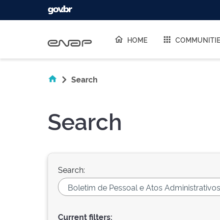
Skip navigation
HOME
COMMUNITI
Search
Search
Search:
Current filters: