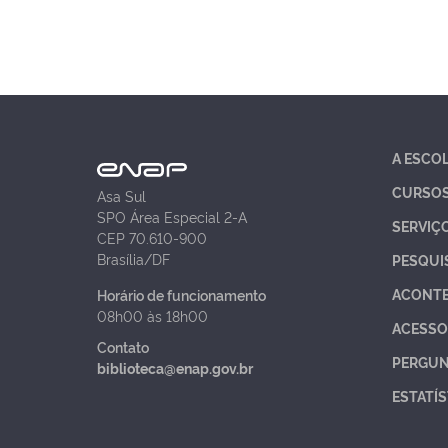
A ESCO
CURSO
Asa Sul
SPO Área Especial 2-A
SERVIÇ
CEP 70.610-900
Brasília/DF
PESQUI
ACONT
Horário de funcionamento
08h00 às 18h00
ACESSO
Contato
PERGUN
biblioteca@enap.gov.br
ESTATÍS