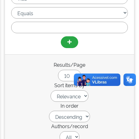
Results/Page
Sort items by
In order
Authors/record