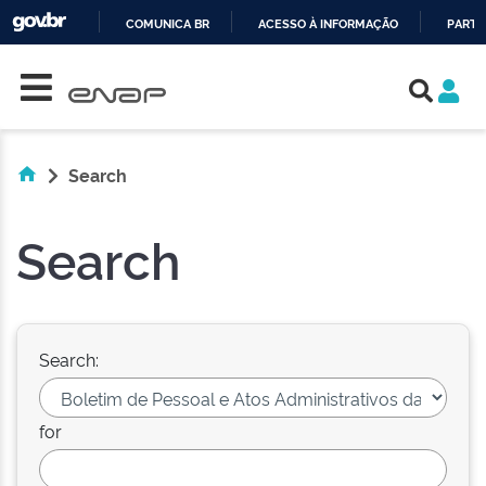
COMUNICA BR
ACESSO À INFORMAÇÃO
PARTI
Skip navigation
IR
PARA
O
CONTEÚDO
Search
Search
Search:
for