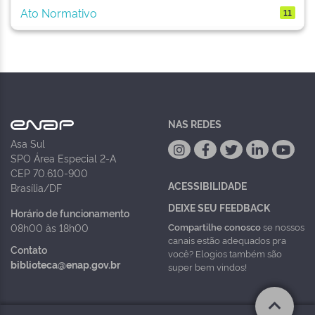
Ato Normativo
11
NAS REDES
Asa Sul
SPO Área Especial 2-A
CEP 70.610-900
ACESSIBILIDADE
Brasília/DF
DEIXE SEU FEEDBACK
Horário de funcionamento
Compartilhe conosco
se nossos
08h00 às 18h00
canais estão adequados pra
Contato
você? Elogios também são
biblioteca@enap.gov.br
super bem vindos!