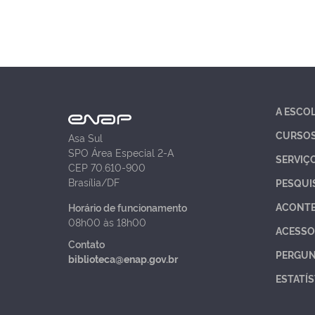
A ESCO
CURSO
Asa Sul
SPO Área Especial 2-A
SERVIÇ
CEP 70.610-900
Brasília/DF
PESQUI
ACONT
Horário de funcionamento
08h00 às 18h00
ACESSO
Contato
PERGUN
biblioteca@enap.gov.br
ESTATÍS