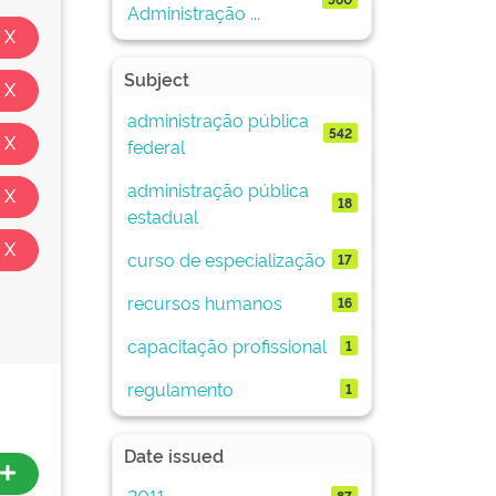
Administração ...
Subject
administração pública
542
federal
administração pública
18
estadual
curso de especialização
17
recursos humanos
16
capacitação profissional
1
regulamento
1
Date issued
2011
87