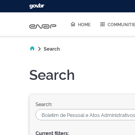
Skip navigation
HOME
COMMUNITI
Search
Search
Search:
Current filters: