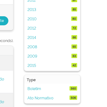
2013
85
2010
80
2012
72
2014
66
econds).
2008
65
2009
63
2015
42
ção
Type
Boletim
560
Ato Normativo
506
ção