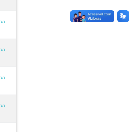
ção
ção
ção
ção