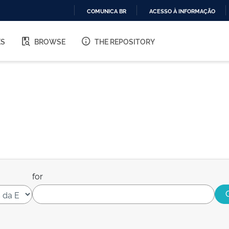
COMUNICA BR
ACESSO À INFORMAÇÃO
IR
PARA
ES
BROWSE
THE REPOSITORY
O
CONTEÚDO
for