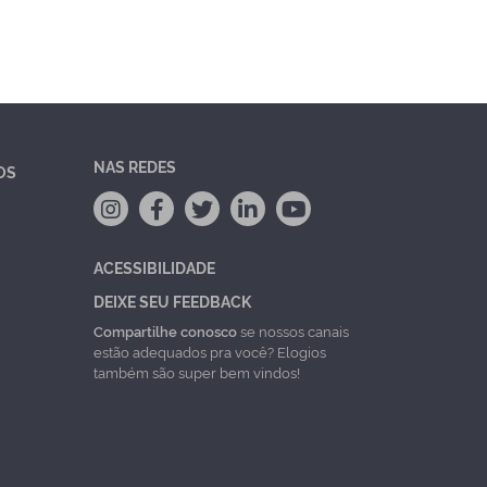
NAS REDES
OS
ACESSIBILIDADE
DEIXE SEU FEEDBACK
Compartilhe conosco
se nossos canais
estão adequados pra você? Elogios
também são super bem vindos!