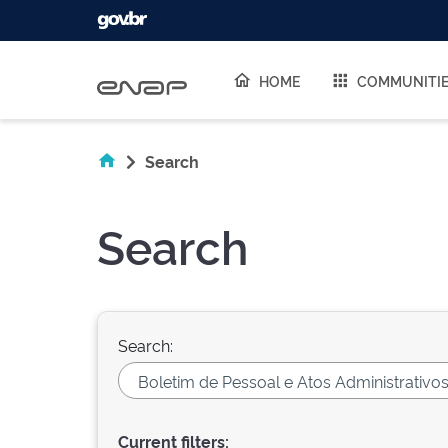
Skip navigation
HOME
COMMUNITI
Search
Search
Search:
Current filters: