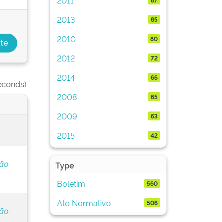
2013
85
2010
80
2012
72
2014
66
econds).
2008
65
2009
63
2015
42
ção
Type
Boletim
560
Ato Normativo
506
ção