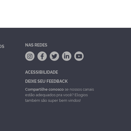
NAS REDES
OS
ACESSIBILIDADE
DEIXE SEU FEEDBACK
Compartilhe conosco
se nossos canais
estão adequados pra você? Elogios
também são super bem vindos!