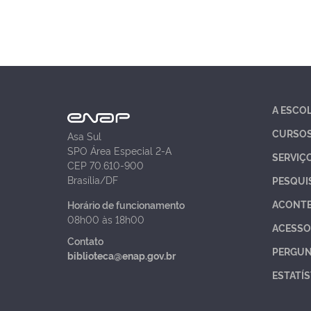
A ESCO
CURSO
Asa Sul
SPO Área Especial 2-A
SERVIÇ
CEP 70.610-900
Brasília/DF
PESQUI
ACONT
Horário de funcionamento
08h00 às 18h00
ACESSO
Contato
PERGUN
biblioteca@enap.gov.br
ESTATÍS