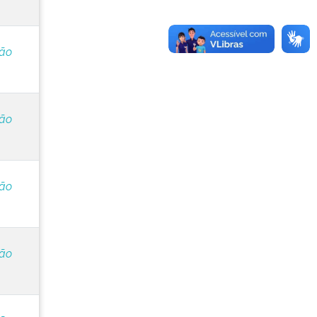
ção
ção
ção
ção