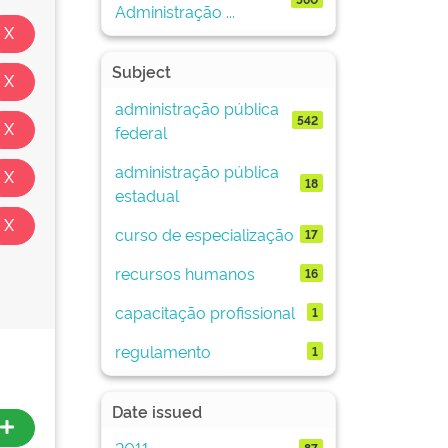
Administração ...
Subject
administração pública
542
federal
administração pública
18
estadual
curso de especialização
17
recursos humanos
16
capacitação profissional
1
regulamento
1
Date issued
2011
87