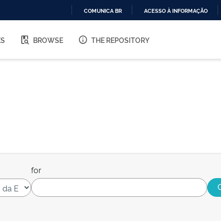
COMUNICA BR
ACESSO À INFORMAÇÃO
IR
PARA
ES
BROWSE
THE REPOSITORY
O
CONTEÚDO
for