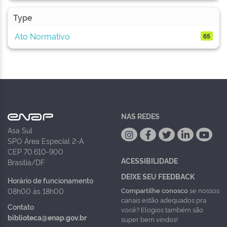
Type
Ato Normativo
65
NAS REDES
Asa Sul
SPO Área Especial 2-A
CEP 70.610-900
ACESSIBILIDADE
Brasília/DF
DEIXE SEU FEEDBACK
Horário de funcionamento
Compartilhe conosco
se nossos
08h00 às 18h00
canais estão adequados pra
Contato
você? Elogios também são
biblioteca@enap.gov.br
super bem vindos!