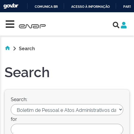
COMUNICA BR
ACESSO À INFORMAÇÃO
PARTI
Skip navigation
IR
PARA
O
CONTEÚDO
Search
Search
Search:
for