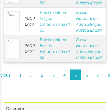
50
Pública (Brasil)
Boletim Interno -
Escola
2009-
Edição
Nacional de
12-16
Extraordinária nº
Administração
53
Pública (Brasil)
Boletim Interno -
Escola
2009-
Edição
Nacional de
12-21
Extraordinária nº
Administração
55
Pública (Brasil)
evious
1
...
2
3
4
5
6
7
n
Discover