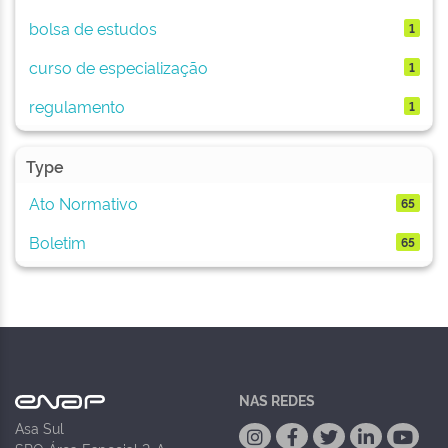
bolsa de estudos
1
curso de especialização
1
regulamento
1
Type
Ato Normativo
65
Boletim
65
NAS REDES
Asa Sul