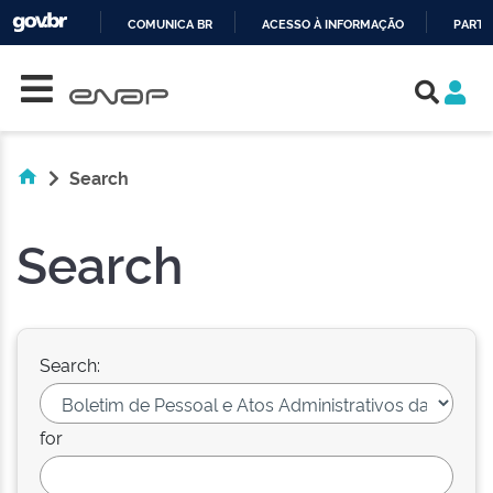
COMUNICA BR
ACESSO À INFORMAÇÃO
PARTI
Skip navigation
IR
PARA
O
CONTEÚDO
Search
Search
Search:
for