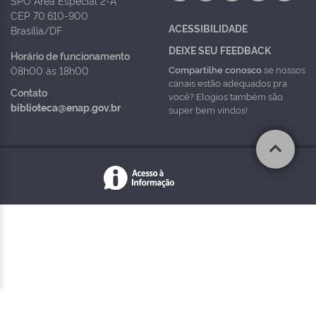
SPO Área Especial 2-A
CEP 70.610-900
ACESSIBILIDADE
Brasília/DF
DEIXE SEU FEEDBACK
Horário de funcionamento
Compartilhe conosco
se nossos
08h00 às 18h00
canais estão adequados pra
Contato
você? Elogios também são
biblioteca@enap.gov.br
super bem vindos!