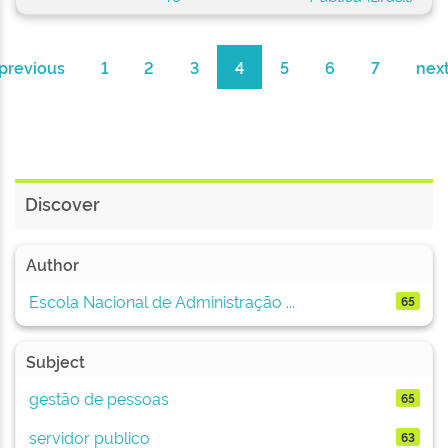
previous
1
2
3
4
5
6
7
nex
Discover
Author
Escola Nacional de Administração ...
65
Subject
gestão de pessoas
65
servidor publico
63