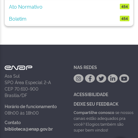
Ato Normativo
454
Boletim
454
NAS REDES
Asa Sul
SPO Área Especial 2-A
CEP 70.610-900
ACESSIBILIDADE
Brasília/DF
DEIXE SEU FEEDBACK
Horário de funcionamento
Compartilhe conosco
se nossos
08h00 às 18h00
canais estão adequados pra
Contato
você? Elogios também são
biblioteca@enap.gov.br
super bem vindos!