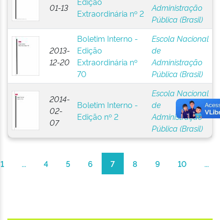
Edição
01-13
Administração
Extraordinária nº 2
Pública (Brasil)
Boletim Interno -
Escola Nacional
2013-
Edição
de
12-20
Extraordinária nº
Administração
70
Pública (Brasil)
Escola Nacional
2014-
Boletim Interno -
de
02-
Edição nº 2
Administração
07
Pública (Brasil)
1
...
4
5
6
7
8
9
10
...