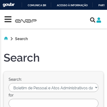
COMUNICA BR
ACESSO À INFORMAÇÃO
PARTI
Skip navigation
IR
PARA
O
CONTEÚDO
Search
Search
Search:
for