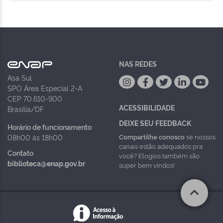
NAS REDES
Asa Sul
SPO Área Especial 2-A
CEP 70.610-900
ACESSIBILIDADE
Brasília/DF
DEIXE SEU FEEDBACK
Horário de funcionamento
Compartilhe conosco
se nossos
08h00 às 18h00
canais estão adequados pra
Contato
você? Elogios também são
biblioteca@enap.gov.br
super bem vindos!