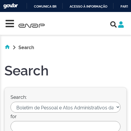
COMUNICA BR
ACESSO À INFORMAÇÃO
PARTI
Skip navigation
IR
PARA
O
CONTEÚDO
Search
Search
Search:
for