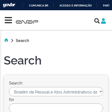
COMUNICA BR
ACESSO À INFORMAÇÃO
PARTI
Skip navigation
IR
PARA
O
CONTEÚDO
Search
Search
Search:
for