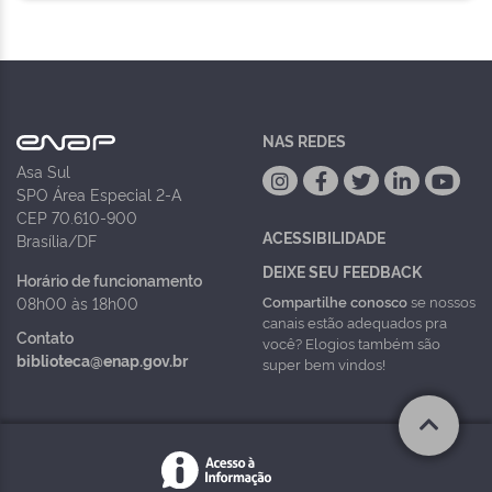
NAS REDES
Asa Sul
SPO Área Especial 2-A
CEP 70.610-900
ACESSIBILIDADE
Brasília/DF
DEIXE SEU FEEDBACK
Horário de funcionamento
Compartilhe conosco
se nossos
08h00 às 18h00
canais estão adequados pra
Contato
você? Elogios também são
biblioteca@enap.gov.br
super bem vindos!