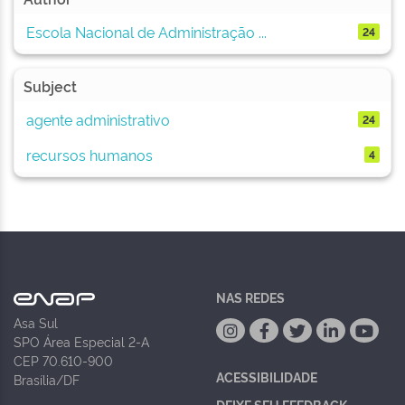
Escola Nacional de Administração ...
24
Subject
agente administrativo
24
recursos humanos
4
NAS REDES
Asa Sul
SPO Área Especial 2-A
CEP 70.610-900
ACESSIBILIDADE
Brasília/DF
DEIXE SEU FEEDBACK