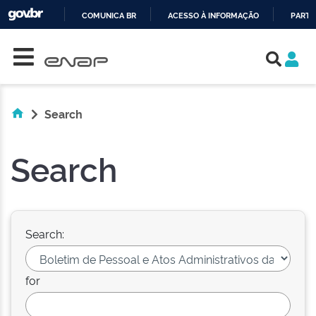
COMUNICA BR
ACESSO À INFORMAÇÃO
PARTI
Skip navigation
IR
PARA
O
CONTEÚDO
Search
Search
Search:
for