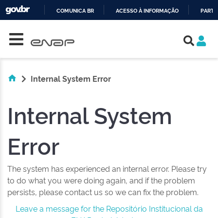
COMUNICA BR
ACESSO À INFORMAÇÃO
PARTI
Skip navigation
IR
PARA
O
CONTEÚDO
Internal System Error
Internal System
Error
The system has experienced an internal error. Please try
to do what you were doing again, and if the problem
persists, please contact us so we can fix the problem.
Leave a message for the Repositório Institucional da