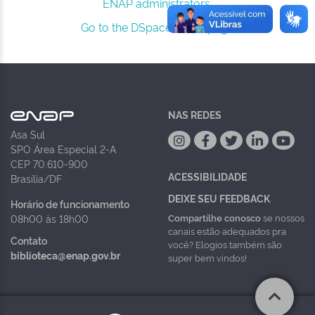
ENAP administrators.
Go to the DSpace home page
NAS REDES
Asa Sul
SPO Área Especial 2-A
CEP 70.610-900
ACESSIBILIDADE
Brasília/DF
DEIXE SEU FEEDBACK
Horário de funcionamento
Compartilhe conosco
se nossos
08h00 às 18h00
canais estão adequados pra
Contato
você? Elogios também são
biblioteca@enap.gov.br
super bem vindos!