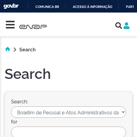
COMUNICA BR
ACESSO À INFORMAÇÃO
PARTI
Skip navigation
IR
PARA
O
CONTEÚDO
Search
Search
Search:
for