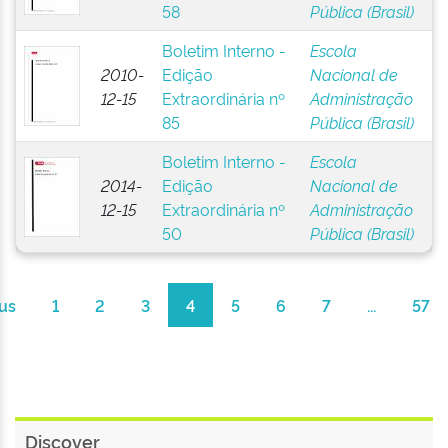
58
Pública (Brasil)
Boletim Interno -
Escola
2010-
Edição
Nacional de
12-15
Extraordinária nº
Administração
85
Pública (Brasil)
Boletim Interno -
Escola
2014-
Edição
Nacional de
12-15
Extraordinária nº
Administração
50
Pública (Brasil)
us
1
2
3
4
5
6
7
...
57
Discover