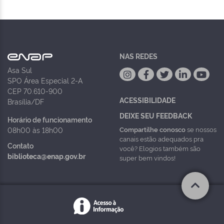
NAS REDES
Asa Sul
SPO Área Especial 2-A
CEP 70.610-900
ACESSIBILIDADE
Brasília/DF
DEIXE SEU FEEDBACK
Horário de funcionamento
Compartilhe conosco
se nossos
08h00 às 18h00
canais estão adequados pra
Contato
você? Elogios também são
biblioteca@enap.gov.br
super bem vindos!