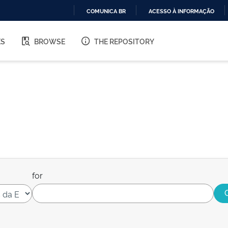
COMUNICA BR
ACESSO À INFORMAÇÃO
IR
PARA
ES
BROWSE
THE REPOSITORY
O
CONTEÚDO
for