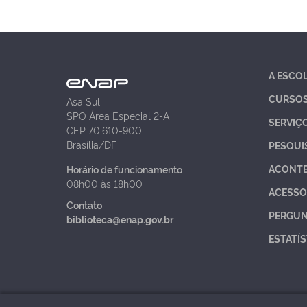
A ESCO
CURSO
Asa Sul
SPO Área Especial 2-A
SERVIÇ
CEP 70.610-900
Brasília/DF
PESQUI
ACONT
Horário de funcionamento
08h00 às 18h00
ACESSO
Contato
PERGUN
biblioteca@enap.gov.br
ESTATÍS