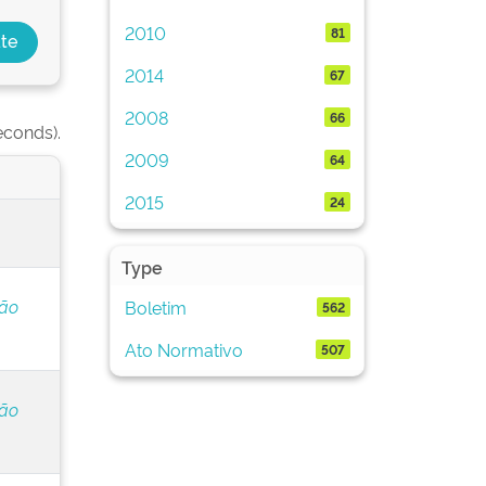
2010
81
2014
67
2008
66
econds).
2009
64
2015
24
Type
ção
Boletim
562
Ato Normativo
507
ção