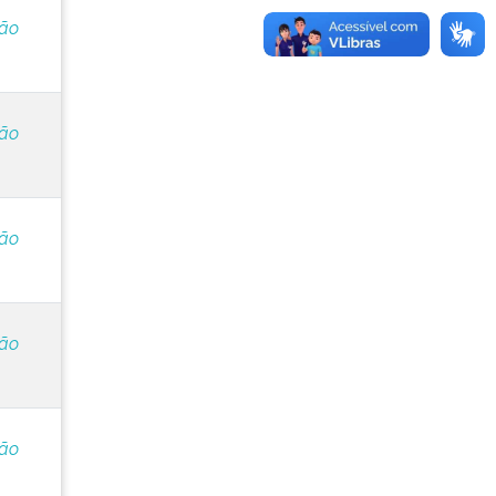
ção
ção
ção
ção
ção