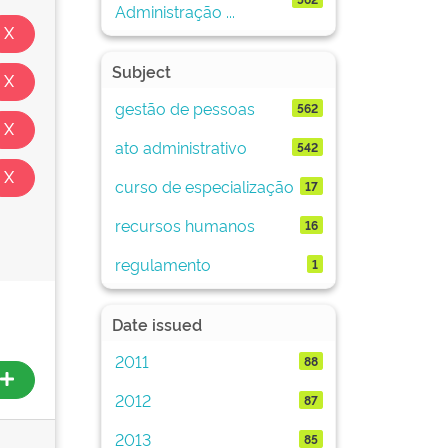
Administração ...
Subject
gestão de pessoas
562
ato administrativo
542
curso de especialização
17
recursos humanos
16
regulamento
1
Date issued
2011
88
2012
87
2013
85