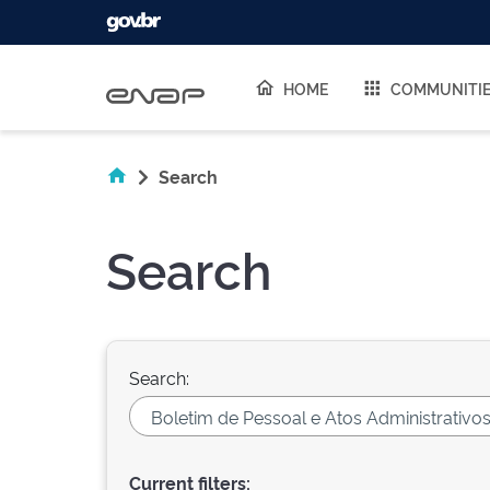
Skip navigation
HOME
COMMUNITI
Search
Search
Search:
Current filters: