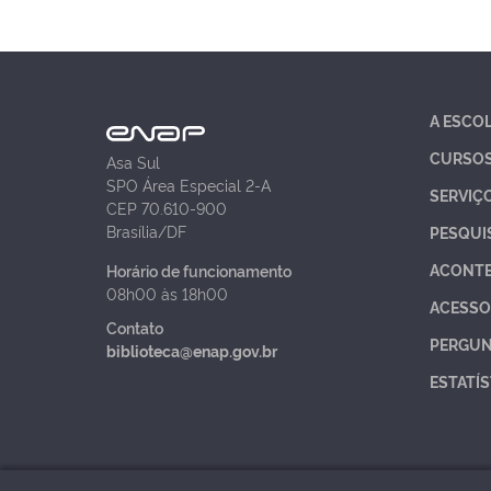
A ESCO
CURSO
Asa Sul
SPO Área Especial 2-A
SERVIÇ
CEP 70.610-900
Brasília/DF
PESQUI
ACONT
Horário de funcionamento
08h00 às 18h00
ACESSO
Contato
PERGUN
biblioteca@enap.gov.br
ESTATÍS