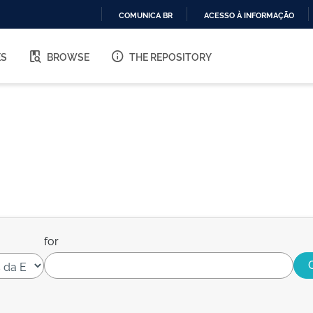
COMUNICA BR
ACESSO À INFORMAÇÃO
IR
PARA
ES
BROWSE
THE REPOSITORY
O
CONTEÚDO
for