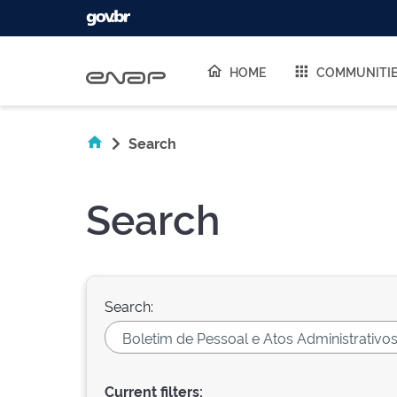
Skip navigation
HOME
COMMUNITI
Search
Search
Search:
Current filters: