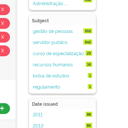
Administração ...
Subject
gestão de pessoas
552
servidor publico
542
curso de especialização
23
recursos humanos
16
bolsa de estudos
1
regulamento
1
Date issued
2011
88
2013
85