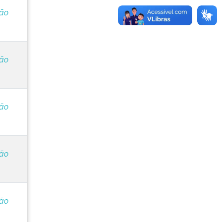
ção
ção
ção
ção
ção