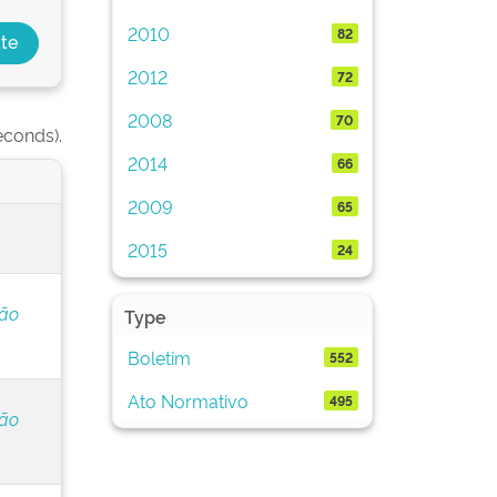
2010
82
2012
72
2008
70
econds).
2014
66
2009
65
2015
24
ção
Type
Boletim
552
Ato Normativo
495
ção