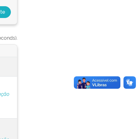
econds).
ação