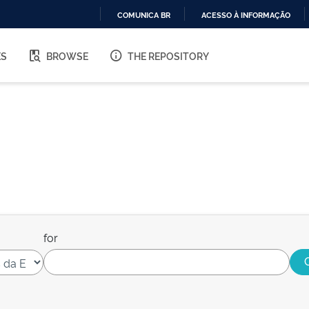
COMUNICA BR
ACESSO À INFORMAÇÃO
IR
PARA
ES
BROWSE
THE REPOSITORY
O
CONTEÚDO
for