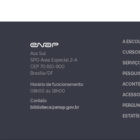
A ESCO
CURSO
Asa Sul
SPO Área Especial 2-A
SERVIÇ
CEP 70.610-900
Brasília/DF
PESQUI
ACONT
Horário de funcionamento
08h00 às 18h00
ACESSO
Contato
PERGUN
biblioteca@enap.gov.br
ESTATÍS