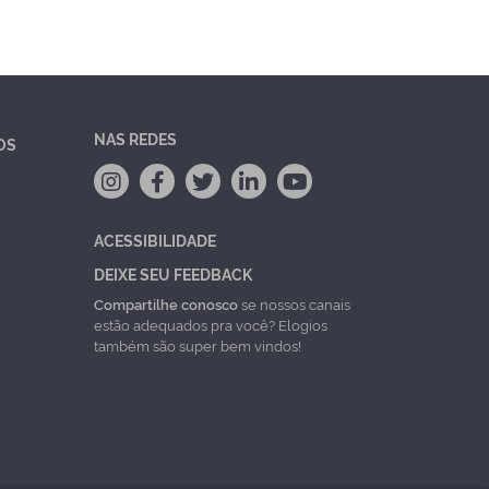
NAS REDES
OS
ACESSIBILIDADE
DEIXE SEU FEEDBACK
Compartilhe conosco
se nossos canais
estão adequados pra você? Elogios
também são super bem vindos!