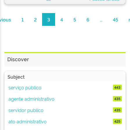
vious
1
2
3
4
5
6
...
45
Discover
Subject
serviço público
443
agente administrativo
435
servidor publico
435
ato administrativo
425