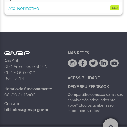
Ato Normativo
443
NAS REDES
Asa Sul
SPO Área Especial 2-A
CEP 70.610-900
ACESSIBILIDADE
Brasília/DF
DEIXE SEU FEEDBACK
Horário de funcionamento
Compartilhe conosco
se nossos
08h00 às 18h00
canais estão adequados pra
Contato
você? Elogios também são
biblioteca@enap.gov.br
super bem vindos!