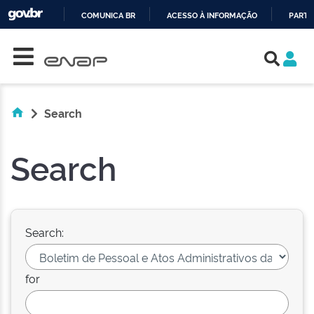
COMUNICA BR
ACESSO À INFORMAÇÃO
PARTI
Skip navigation
IR
PARA
O
CONTEÚDO
Search
Search
Search:
for