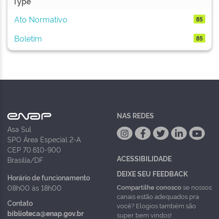
Type
Ato Normativo
85
Boletim
85
NAS REDES
Asa Sul
SPO Área Especial 2-A
CEP 70.610-900
ACESSIBILIDADE
Brasília/DF
DEIXE SEU FEEDBACK
Horário de funcionamento
Compartilhe conosco
se nossos
08h00 às 18h00
canais estão adequados pra
Contato
você? Elogios também são
biblioteca@enap.gov.br
super bem vindos!