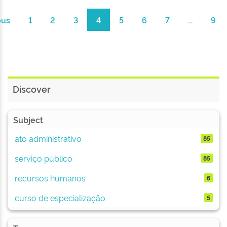
ous
1
2
3
4
5
6
7
...
9
Discover
Subject
ato administrativo
85
serviço público
85
recursos humanos
6
curso de especialização
5