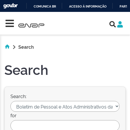
COMUNICA BR
ACESSO À INFORMAÇÃO
PARTI
Skip navigation
IR
PARA
O
CONTEÚDO
Search
Search
Search:
for