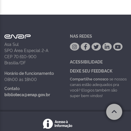
NAS REDES
Asa Sul
SPO Área Especial 2-A
CEP 70.610-900
ACESSIBILIDADE
Brasília/DF
DEIXE SEU FEEDBACK
Horário de funcionamento
Compartilhe conosco
se nossos
08h00 às 18h00
canais estão adequados pra
Contato
você? Elogios também são
biblioteca@enap.gov.br
super bem vindos!