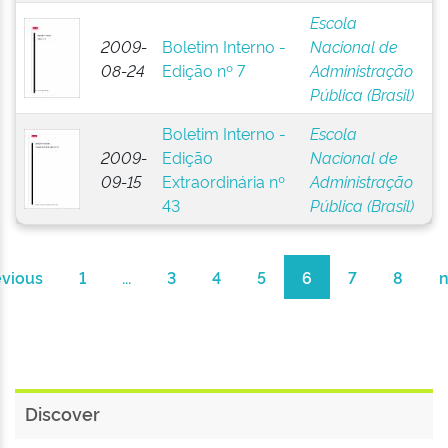
Escola
2009-
Boletim Interno -
Nacional de
08-24
Edição nº 7
Administração
Pública (Brasil)
Boletim Interno -
Escola
2009-
Edição
Nacional de
09-15
Extraordinária nº
Administração
43
Pública (Brasil)
evious
1
...
3
4
5
6
7
8
n
Discover