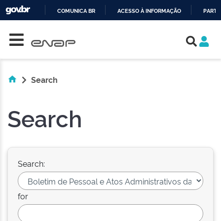
COMUNICA BR
ACESSO À INFORMAÇÃO
PARTI
Skip navigation
IR
PARA
O
CONTEÚDO
Search
Search
Search:
for